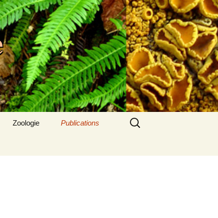
e
Rechercher :
Zoologie
Publications
Dernier bulletin
Bulletins antérieurs
Articles SAB
A lire aussi