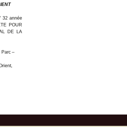
IENT
Liens
n° 32 année
MIXTE POUR
AL DE LA
u Parc –
Orient,