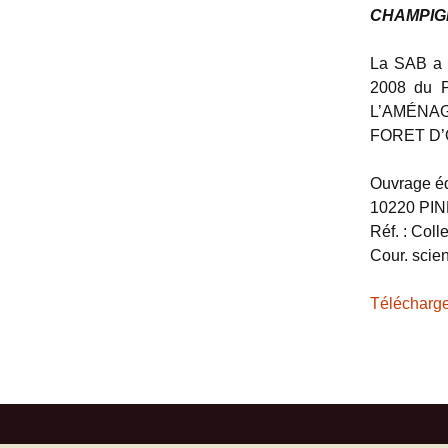
CHAMPIG
Mentions légales
Actions
La SAB a l
Sorties pa
2008 du P
L’AMÉNA
Presse
FORET D’
Ouvrage édi
10220 PI
Réf. : Coll
Cour. scie
Télécharg