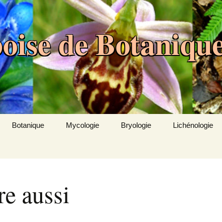
oise de Botaniqu
Botanique
Mycologie
Bryologie
Lichénologie
e
Comptes rendus des
Réglementation
Comptes rendus des
sorties
sorties bryologiques
nir
Récoltes
Observations
Inventaire des
re aussi
floristiques
bryophytes de l’Aube
Inventaire mycologique
de l’Aube
Mini-session Aube de la
Observations
ons
S.B.F.
bryologiques
Galerie