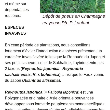
et même sur
dépendances
routières.
Dépôt de pneus en Champagne
crayeuse Ph. P. Lanfant
ESPECES
INVASIVES
En cette période de plantations, nous conseillons
fortement d’éviter l’introduction d’espèces présentant un
caractère invasif avéré telles que la Renouée du Japon et
ses petites soeurs, celle de Sakhaline, l’hybride entre les
2 taxons (
Reynoutria japonica
,
Reynoutria
sachalinensis, R.
x
bohemica
) ainsi que le Faux-vernis
du Japon (
Ailanthus altissima
).
Reynoutria japonica
(=
Fallopia japonica
) est une
Polygonacée originaire d’Asie orientale pouvant se
développer sous forme de peuplements monospécifiques
(voir illustration ci-dessous) très préjudiciables envers les