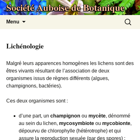
Société Auboise de Botanique
Aller
au
contenu
Recherc
Menu
Lichénologie
Malgré leurs apparences homogènes les lichens sont des
êtres vivants résultant de l’association de deux
organismes issus de règnes différents (algues,
champignons, bactéries).
Ces deux organismes sont :
d’une part, un
champignon
ou
mycète
, dénommé
au sein du lichen,
mycosymbiote
ou
mycobionte
,
dépourvu de chlorophylle (hétérotrophe) et qui
assure la reproduction sexuée (par des spores) ;