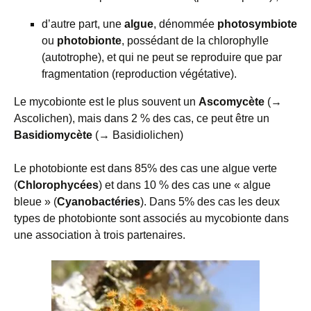
d’autre part, une
algue
, dénommée
photosymbiote
ou
photobionte
, possédant de la chlorophylle
(autotrophe), et qui ne peut se reproduire que par
fragmentation (reproduction végétative).
Le mycobionte est le plus souvent un
Ascomycète
(→
Ascolichen), mais dans 2 % des cas, ce peut être un
Basidiomycète
(→ Basidiolichen)
Le photobionte est dans 85% des cas une algue verte
(
Chlorophycées
) et dans 10 % des cas une « algue
bleue » (
Cyanobactéries
). Dans 5% des cas les deux
types de photobionte sont associés au mycobionte dans
une association à trois partenaires.