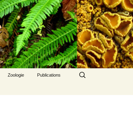
e
Rechercher :
Zoologie
Publications
Dernier bulletin
Bulletins antérieurs
Articles SAB
A lire aussi