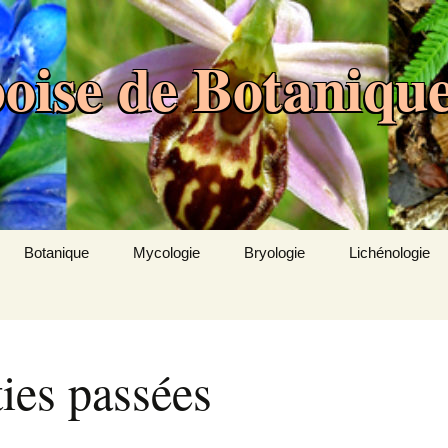
oise de Botaniqu
Botanique
Mycologie
Bryologie
Lichénologie
e
Comptes rendus des
Réglementation
Comptes rendus des
sorties
sorties bryologiques
nir
Récoltes
Observations
Inventaire des
ies passées
floristiques
bryophytes de l’Aube
Inventaire mycologique
de l’Aube
Mini-session Aube de la
Observations
ons
S.B.F.
bryologiques
Galerie