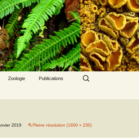
e
Rechercher :
Zoologie
Publications
Dernier bulletin
Bulletins antérieurs
Articles SAB
anvier 2019
Pleine résolution (1600 × 230)
A lire aussi