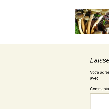
Mentions légales
Actions
Sorties pa
Presse
Laiss
Votre adre
avec
*
Commenta