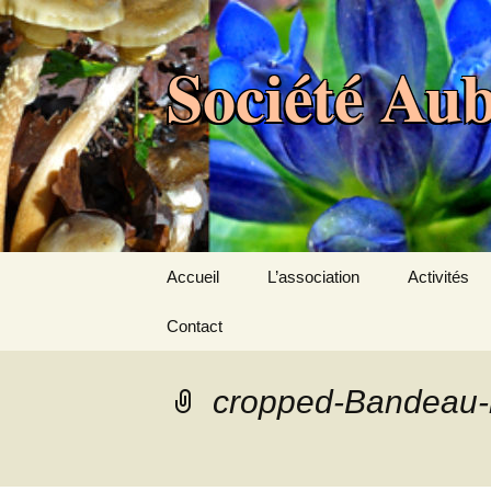
Aller
au
Société Aub
contenu
Accueil
L’association
Activités
Contact
Présentation
Programm
Adhésion
Sorties à ve
cropped-Bandeau-
Assemblée générale
Actualités
Bureau
Manifestati