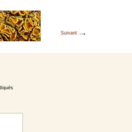
Liens
→
Suivant
diqués